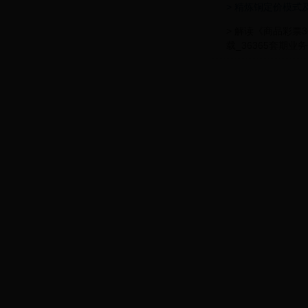
> 精炼铜定价模式
> 解读《商品彩票3
载_36365套期