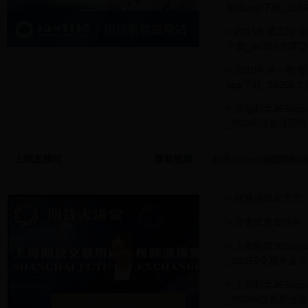
新版app下载_36
> 2018年第二期“
下载_36365大讲
> 2018年第一期
app下载_3636
> 原油彩票365a
_36365业务巡回
上期直播间
最新视频
彩票365app老版本软
彩票365
> 视频演播室主页
> 穿透式监管业务 -
> 上海彩票365a
_36365交易所会员
> 上海彩票365a
_36365交易所违规