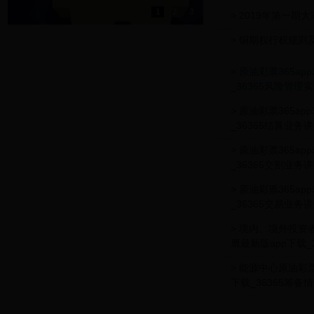
1
2
3
> 2019年第一期
> 铜期权行权规则
> 原油彩票365a
_36365风险管
> 原油彩票365a
_36365结算业务
> 原油彩票365a
_36365交割业务
> 原油彩票365a
_36365交易业务
> 境内、境外投资者
票最新版app下载_
> 能源中心原油彩票
下载_36365筹备