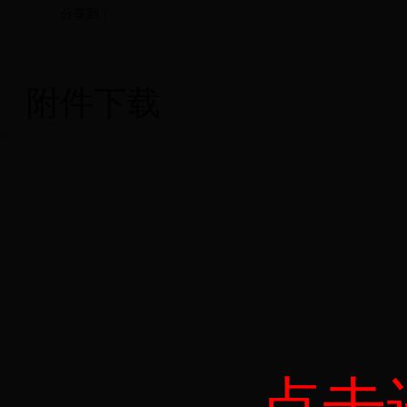
分享到：
附件下载
点击