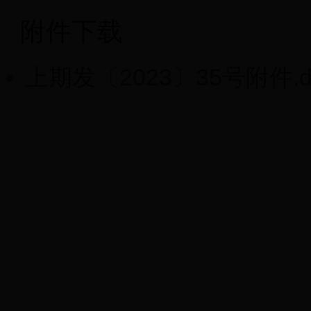
附件下载
上期发〔2023〕35号附件.d