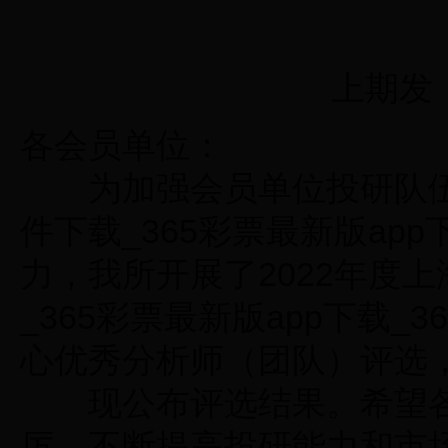
上期发〔
各会员单位：
为加强会员单位投研队伍建
件下载_365彩票最新版app
力，我所开展了2022年度上
_365彩票最新版app下载_
心优秀分析师（团队）评选
现公布评选结果。希望各
厉，不断提高投研能力和市