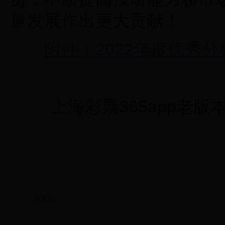
量发展作出更大贡献！
附件：2022年度优秀
上海彩票365app老版
分享到：