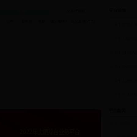
平台通知
延时行情
交易行情图
品种
最新价
涨跌
成交量(张)
成交金额(万元)
> 关于变更上
> 关于上期综
> 关于20号
> 关于发布2
> 关于上期综
> 关于江泽民
平台新闻
> 学习强国：“