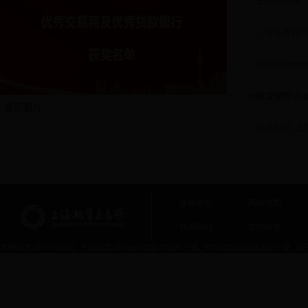
> 上期所发布
> 上海证券报
> 彩票365a
仓单交易管理
> 新浪财经：
首页图片
> 央视财经:
版权申明
网站地图
联系我们
友情链接
本网站支持IPV6访问 上海彩票365app老版本软件下载_365彩票最新版app下载_36365交
热线电话(市场服务中心)：800-820-3618(座机拨打)021-68400006(手机拨打)
传真：68401198 公共邮箱：
cdjy@592365.xyz
常见问题