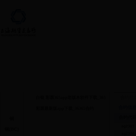
首页 > 上市品种 > 白银
合约信
白银 彩票365app老版本软件下载_365
合约信
彩票最新版app下载_36365合约
合约代
铜
ag2303
铜(BC)
ag2304