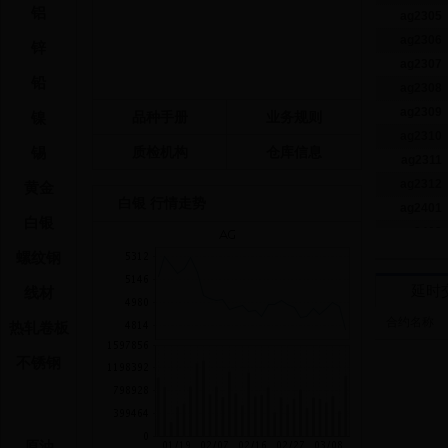
铝
ag2305
ag2306
锌
ag2307
铅
ag2308
ag2309
镍
品种手册
业务规则
ag2310
锡
质检机构
仓库信息
ag2311
ag2312
黄金
白银 行情走势
ag2401
白银
ag2402
螺纹钢
交易参
延时
线材
合约代码
合约名称
热轧卷板
ag2303
不锈钢
ag2304
ag2305
ag2306
原油
ag2307