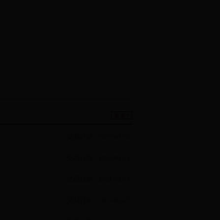
15
13
13
15
13
13
15
13
13
15
13
13
15
13
13
15
13
13
15
26
26
:51:40
[更多]
更多>
参数将在当日日终结算完成后正式发布。
，平今仓手续费率=平今折扣率*交易手续费率；
0则说明该合约免收平今仓手续费。例：X品种的平
交易日期：2021-02-26
0*0.0001=0.0001。
交易日期：2021-02-25
保证金率
平今
)
投机买
投机卖
套保买
套保卖
折扣率(%)
交易日期：2021-02-24
(%)
(%)
(%)
(%)
0
15
15
15
15
100
交易日期：2021-02-23
0
15
15
15
15
100
0
15
15
15
15
100