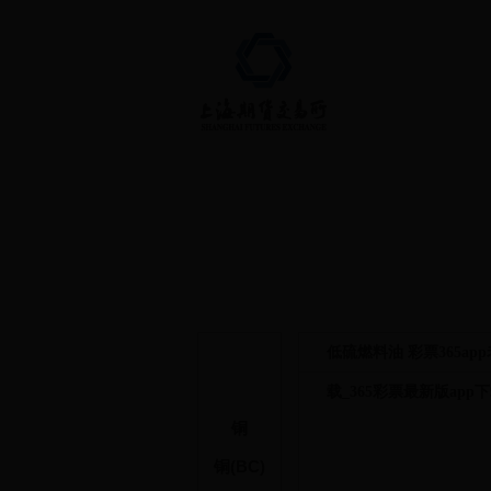
首页 > 上市品种 > 低硫燃料油
低硫燃料油 彩票365ap
载_365彩票最新版app下
铜
铜(BC)