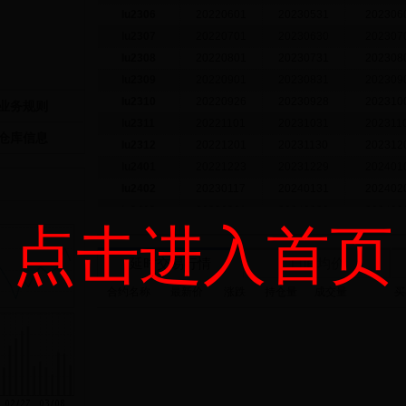
lu2306
20220601
20230531
202306
lu2307
20220701
20230630
202307
lu2308
20220801
20230731
202308
lu2309
20220901
20230831
202309
lu2310
20220926
20230928
202310
业务规则
lu2311
20221101
20231031
202311
仓库信息
lu2312
20221201
20231130
202312
lu2401
20221223
20231229
202401
lu2402
20230117
20240131
202402
lu2403
20230301
20240229
202403
点击进入首页
交易参数
交易日：2023-03-08
更新时间：2023-03-08 15
延时交易行情
日间均价
交易保证金率
合约代码
合约名称
最新价
涨跌
持仓量
成交量
买
投机买(%)
投机卖(%)
套保买(%)
套保
lu2304
15
15
15
lu2305
15
15
15
lu2306
15
15
15
lu2307
15
15
15
lu2308
15
15
15