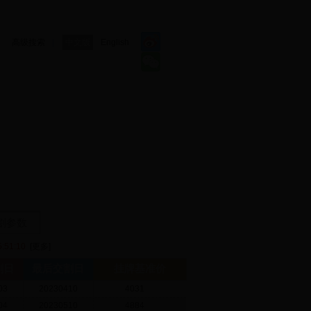
高级搜索
|
中文版
English
割参数
:51:10
[更多]
割日
最后交割日
挂牌基准价
03
20230410
4031
04
20230510
4884