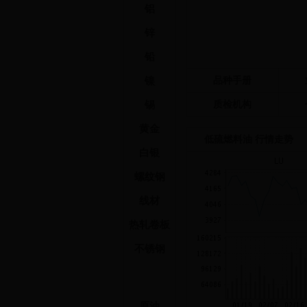
铝
锌
铅
镍
品种手册
锡
质检机构
黄金
低硫燃料油 行情走势
白银
螺纹钢
线材
热轧卷板
不锈钢
原油