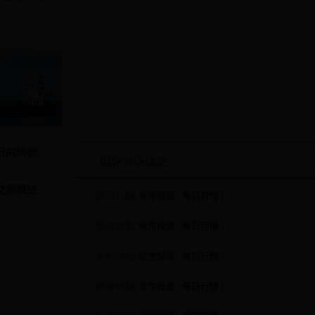
lu2309
15
15
15
lu2310
15
15
15
lu2311
15
15
15
lu2312
15
15
15
lu2401
15
15
15
lu2402
15
15
15
lu2403
15
15
15
结算参数
交易日：2023-03-08
更新时间：2023-03-08 15
日间均价
注：
国际市场信息
1、交易时段内本表数据为上一交易日的结算参数，当日结算
2、平今折扣率用于计算平今仓手续费率（或平今仓手续费额）
交易概述
平今仓手续费额=平今仓折扣率*交易手续费额。若平今折扣率为
第4021期(
收市报道
/
每日行情
)
今折扣率为1.00，交易手续费率为0.1‰，则其对应平今仓手续费率为1.0
3、低硫燃料油品种交易手续费参照交易手续费额。
第4020期(
收市报道
/
每日行情
)
合约
交易手续
交易手续
交割手续
结算价
代码
费率(‰)
费额(元/手)
费额(元/吨
第4019期(
收市报道
/
每日行情
)
lu2304
4106
0.010
0
第4018期(
收市报道
/
每日行情
)
lu2305
4118
0.010
0
lu2306
4117
0.010
0