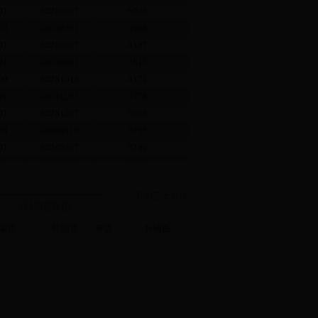
01
20230607
5003
03
20230707
4958
01
20230807
4187
01
20230907
4513
09
20231013
4171
01
20231107
4778
01
20231207
3863
04
20240110
3755
01
20240207
3789
01
20240307
3828
延时三十分钟
:51:21
[更多]
月均结算价
涨停板幅度
跌停板幅度
卖价
昨结算
开盘
行情图
(%)
(%)
卖(%)
15
13
13
15
13
13
15
13
13
15
13
13
15
13
13