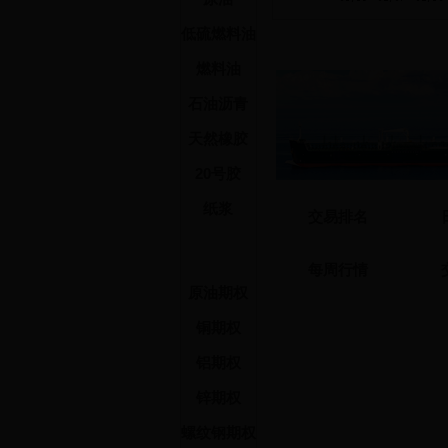
低硫燃料油
燃料油
石油沥青
天然橡胶
20号胶
纸浆
交易排名
每周行情
原油期权
铜期权
铝期权
锌期权
螺纹钢期权