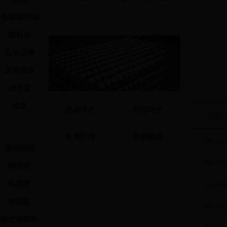
ni2308
低硫燃料油
ni2309
燃料油
ni2310
ni2311
石油沥青
ni2312
天然橡胶
ni2401
ni2402
20号胶
结算参
纸浆
交易排名
日间均价
注：
国际
1、交易时
2、平今折扣
每周行情
交易概述
平今仓手续费
第4411
原油期权
今折扣率为1.
3、镍品种
第4410
铜期权
合约
结
代码
铝期权
第4409
ni2303
1
锌期权
第4408
ni2304
1
螺纹钢期权
ni2305
1