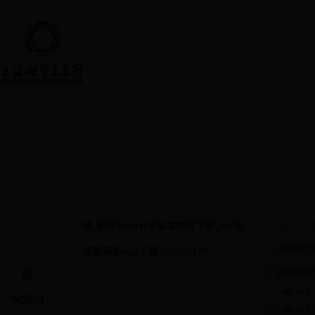
首页 > 上市品种 > 镍
合约信
镍 彩票365app老版本软件下载_365彩
合约信
票最新版app下载_36365合约
合约代
铜
ni2303
铜(BC)
ni2304