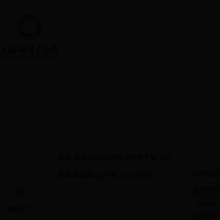
首页 > 上市品种 > 线材
合约信
线材 彩票365app老版本软件下载_365
合约信
彩票最新版app下载_36365合约
合约代
铜
wr2303
铜(BC)
wr2304