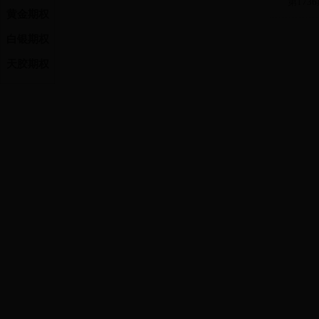
第1736
黄金期权
wr2306
wr2307
白银期权
wr2308
天胶期权
wr2309
wr2310
wr2311
wr2312
wr2401
wr2402
交割参
合约代码
wr2303
wr2304
wr2305
wr2306
wr2307
wr2308
wr2309