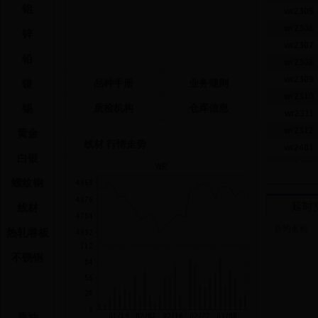
铝
wr2305
wr2306
锌
wr2307
铅
wr2308
wr2309
镍
品种手册
业务规则
wr2310
锡
质检机构
仓库信息
wr2311
wr2312
黄金
线材 行情走势
wr2401
白银
wr2402
螺纹钢
交易参
延时
线材
合约代码
合约名称
热轧卷板
wr2303
不锈钢
wr2304
wr2305
wr2306
原油
wr2307