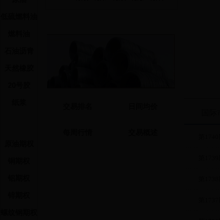
wr2308
低硫燃料油
wr2309
燃料油
wr2310
wr2311
石油沥青
wr2312
天然橡胶
wr2401
wr2402
20号胶
结算参
纸浆
交易排名
日间均价
注：
国际
1、交易时
2、平今折扣
每周行情
交易概述
平今仓手续费
第1740
原油期权
今折扣率为1.
3、线材品
第1739
铜期权
合约
结
代码
铝期权
第1738
wr2303
锌期权
第1737
wr2304
螺纹钢期权
wr2305