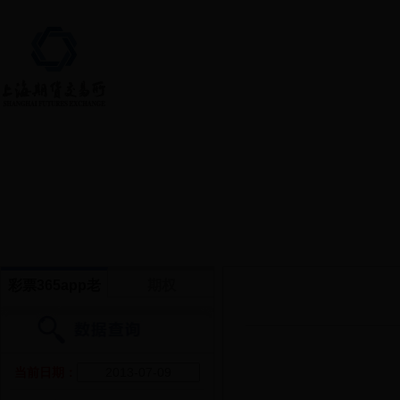
首页 > 交易数据
彩票365app老
期权
版本软件下载
_365彩票最新版
当前日期：
app下载_36365