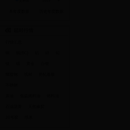
交易类
行情汇总
铜
铜(BC)
铝
锌
铅
镍
锡
黄金
白银
螺纹钢
线材
热轧卷板
不锈钢
原油
低硫燃料油
燃料油
石油沥青
天然橡胶
20号胶
纸浆