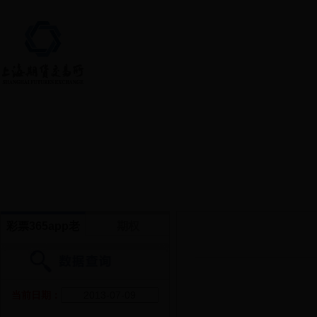
首页 > 交易数据
彩票365app老
期权
版本软件下载
_365彩票最新版
当前日期：
app下载_36365