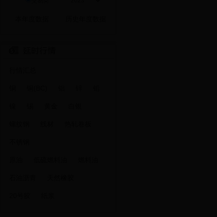
交易类
行情汇总
铜
铜(BC)
铝
锌
铅
镍
锡
黄金
白银
螺纹钢
线材
热轧卷板
不锈钢
原油
低硫燃料油
燃料油
石油沥青
天然橡胶
20号胶
纸浆