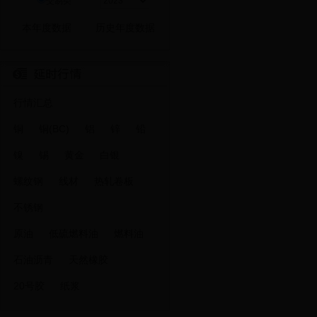
交易类
行情汇总
铜
铜(BC)
铝
锌
铅
镍
锡
黄金
白银
螺纹钢
线材
热轧卷板
不锈钢
原油
低硫燃料油
燃料油
石油沥青
天然橡胶
20号胶
纸浆