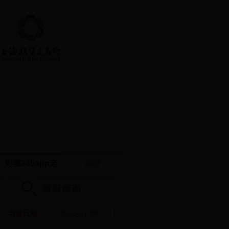
首页 > 交易数据
彩票365app老
期权
版本软件下载
_365彩票最新版
当前日期：
app下载_36365