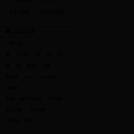
交易类
行情汇总
铜
铜(BC)
铝
锌
铅
镍
锡
黄金
白银
螺纹钢
线材
热轧卷板
不锈钢
原油
低硫燃料油
燃料油
石油沥青
天然橡胶
20号胶
纸浆