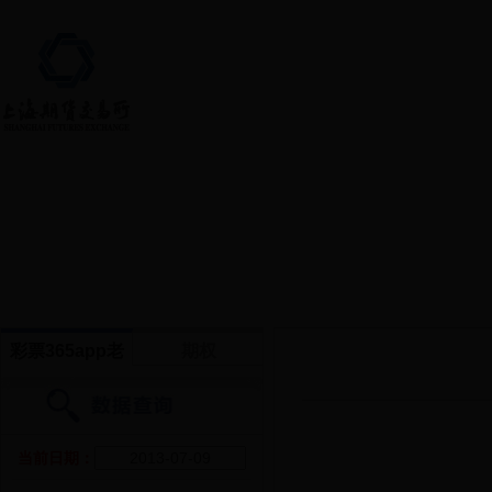
首页 > 交易数据
彩票365app老
期权
版本软件下载
_365彩票最新版
当前日期：
app下载_36365